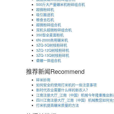
500斤大产量碾米机粉碎组合机
超微粉碎机
吸引搬送机
粮食去石机
超微粉碎组合机
双机头超微粉碎组合机
350型全麦面粉机
6N-2000商用碾米机
3ZQ-5Q树枝粉碎机
3ZQ-12Q树枝粉碎机
3ZQ-13Q树枝粉碎机
砻碾一体组合机
推荐新闻
Recommend
碎米妙用
如何安全的使用打米机的一些注意事项
新时代农业需要什么样的新农人？
江南注册大厅_江南（中国）机械今年隆重推出新
四川江南注册大厅_江南（中国）机械教您如何充
打米机提高碾米质量的方法