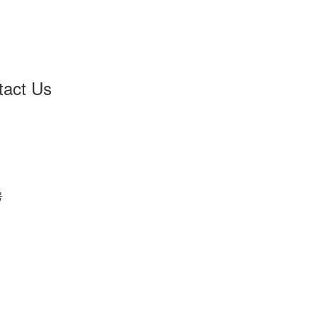
tact Us
号