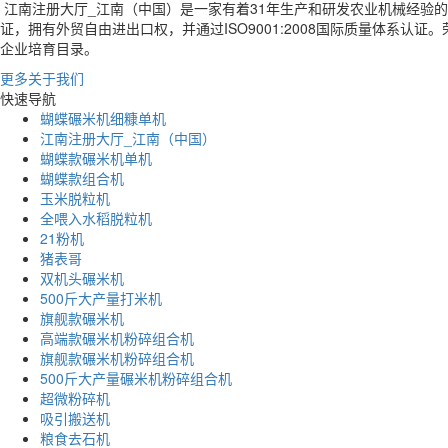
江南注册大厅_江南（中国）是一家有着31年生产和研发农业机械经验
证，拥有外贸自由进出口权，并通过ISO9001:2008国际质量体系
企业培育目录。
更多关于我们
快速导航
蝴蝶碾米机细糠单机
江南注册大厅_江南（中国）
蝴蝶款碾米机单机
蝴蝶款组合机
玉米脱粒机
全喂入水稻脱粒机
21粉机
猪表哥
双机头碾米机
500斤大产量打米机
旗舰款碾米机
高端款碾米机粉碎组合机
旗舰款碾米机粉碎组合机
500斤大产量碾米机粉碎组合机
超微粉碎机
吸引搬送机
粮食去石机