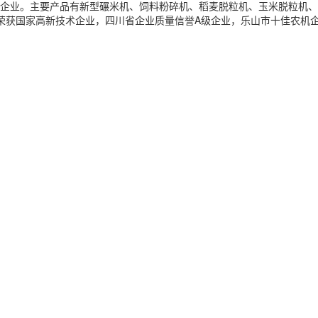
的企业。主要产品有新型碾米机、饲料粉碎机、稻麦脱粒机、玉米脱粒机、
认证。荣获国家高新技术企业，四川省企业质量信誉A级企业，乐山市十佳农机