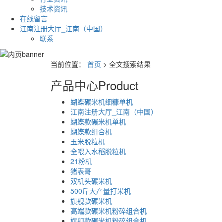
技术资讯
在线留言
江南注册大厅_江南（中国）
联系
当前位置：
首页
> 全文搜索结果
产品中心
Product
蝴蝶碾米机细糠单机
江南注册大厅_江南（中国）
蝴蝶款碾米机单机
蝴蝶款组合机
玉米脱粒机
全喂入水稻脱粒机
21粉机
猪表哥
双机头碾米机
500斤大产量打米机
旗舰款碾米机
高端款碾米机粉碎组合机
旗舰款碾米机粉碎组合机