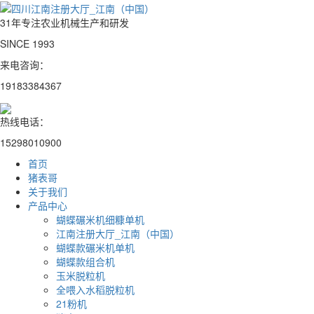
31年专注农业机械生产和研发
SINCE 1993
来电咨询：
19183384367
热线电话：
15298010900
首页
猪表哥
关于我们
产品中心
蝴蝶碾米机细糠单机
江南注册大厅_江南（中国）
蝴蝶款碾米机单机
蝴蝶款组合机
玉米脱粒机
全喂入水稻脱粒机
21粉机