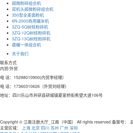
超微粉碎组合机
双机头超微粉碎组合机
350型全麦面粉机
6N-2000商用碾米机
3ZQ-5Q树枝粉碎机
3ZQ-12Q树枝粉碎机
3ZQ-13Q树枝粉碎机
砻碾一体组合机
关于我们
联系方式
内贸/外贸
电 话：15298010900(内贸李经理）
电 话：17360310626（外贸刘经理）
地址：四川乐山市井研县研城镇夏家桥街希望大道106号
Copyright © 江南注册大厅_江南（中国） All rights reserved 备案号：
主
主营区域：
上海
北京
四川
苏州
广州
深圳