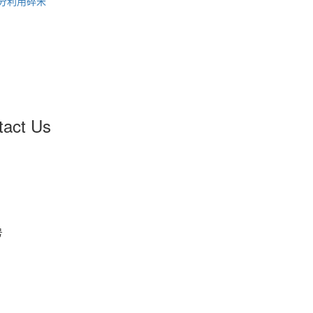
分利用碎米
tact Us
号