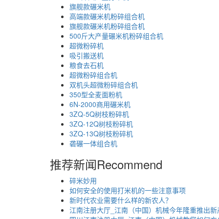
旗舰款碾米机
高端款碾米机粉碎组合机
旗舰款碾米机粉碎组合机
500斤大产量碾米机粉碎组合机
超微粉碎机
吸引搬送机
粮食去石机
超微粉碎组合机
双机头超微粉碎组合机
350型全麦面粉机
6N-2000商用碾米机
3ZQ-5Q树枝粉碎机
3ZQ-12Q树枝粉碎机
3ZQ-13Q树枝粉碎机
砻碾一体组合机
推荐新闻
Recommend
碎米妙用
如何安全的使用打米机的一些注意事项
新时代农业需要什么样的新农人？
江南注册大厅_江南（中国）机械今年隆重推出新