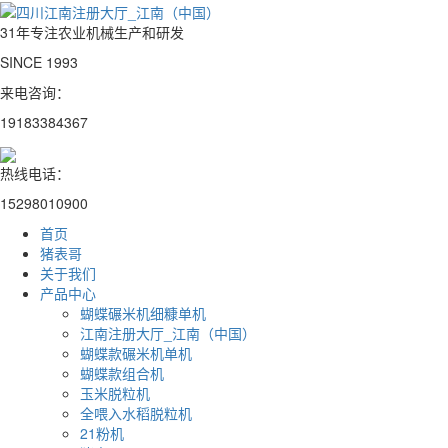
31年专注农业机械生产和研发
SINCE 1993
来电咨询：
19183384367
热线电话：
15298010900
首页
猪表哥
关于我们
产品中心
蝴蝶碾米机细糠单机
江南注册大厅_江南（中国）
蝴蝶款碾米机单机
蝴蝶款组合机
玉米脱粒机
全喂入水稻脱粒机
21粉机