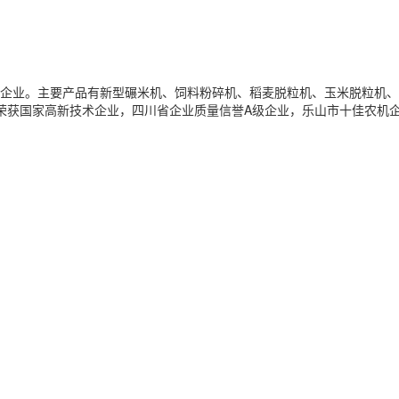
的企业。主要产品有新型碾米机、饲料粉碎机、稻麦脱粒机、玉米脱粒机、
认证。荣获国家高新技术企业，四川省企业质量信誉A级企业，乐山市十佳农机