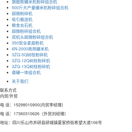
旗舰款碾米机粉碎组合机
500斤大产量碾米机粉碎组合机
超微粉碎机
吸引搬送机
粮食去石机
超微粉碎组合机
双机头超微粉碎组合机
350型全麦面粉机
6N-2000商用碾米机
3ZQ-5Q树枝粉碎机
3ZQ-12Q树枝粉碎机
3ZQ-13Q树枝粉碎机
砻碾一体组合机
关于我们
联系方式
内贸/外贸
电 话：15298010900(内贸李经理）
电 话：17360310626（外贸刘经理）
地址：四川乐山市井研县研城镇夏家桥街希望大道106号