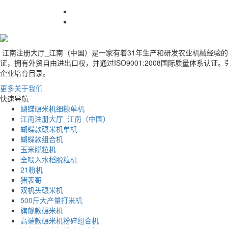
江南注册大厅_江南（中国）是一家有着31年生产和研发农业机械经验
证，拥有外贸自由进出口权，并通过ISO9001:2008国际质量体系
企业培育目录。
更多关于我们
快速导航
蝴蝶碾米机细糠单机
江南注册大厅_江南（中国）
蝴蝶款碾米机单机
蝴蝶款组合机
玉米脱粒机
全喂入水稻脱粒机
21粉机
猪表哥
双机头碾米机
500斤大产量打米机
旗舰款碾米机
高端款碾米机粉碎组合机