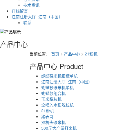
技术资讯
在线留言
江南注册大厅_江南（中国）
联系
产品中心
当前位置：
首页
>
产品中心
>
21粉机
产品中心
Product
蝴蝶碾米机细糠单机
江南注册大厅_江南（中国）
蝴蝶款碾米机单机
蝴蝶款组合机
玉米脱粒机
全喂入水稻脱粒机
21粉机
猪表哥
双机头碾米机
500斤大产量打米机